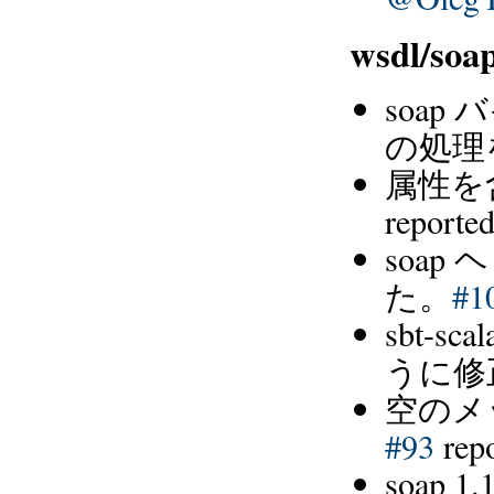
wsdl/so
soap
の処理
属性を
reporte
soap
た。
#1
sbt-s
うに修
空のメ
#93
rep
soap