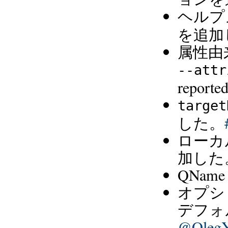
ヘルプ
を追加
属性由
--attr
reported
target
した。
ローカ
加した
QNa
オプショ
デフォ
@Oleg