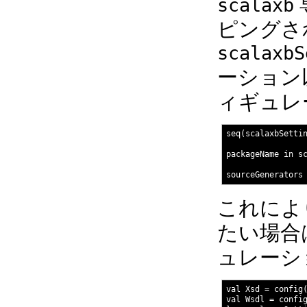
scalaxb
ピングさ
scalaxbS
ーション
ィギュレ
seq(scalaxbSettin
packageName in sc
これによ
たい場合
ュレーシ
val Xsd = config(
val Wsdl = config