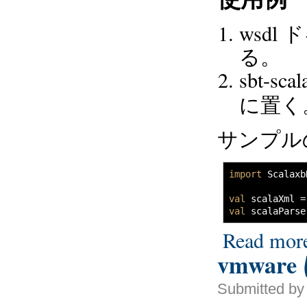
wsd
る。
sbt-
に置く
サンプル
import
 Scalaxb
val
 scalaXml 
=
val
 scalaParse
Read mor
vmware
Submitted by 