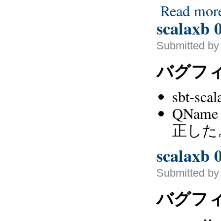
Read mor
scalaxb 0
Submitted by
バグフ
sbt-s
QNa
正した
scalaxb 0
Submitted by
バグフ