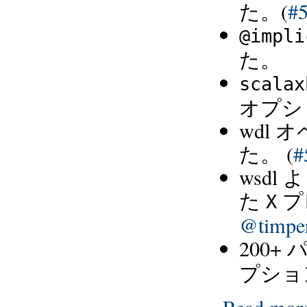
た。(
#
@impli
た。
scalax
オプシ
wdl
た。 (
#
wsdl
た
プ
X
@timper
200
プショ