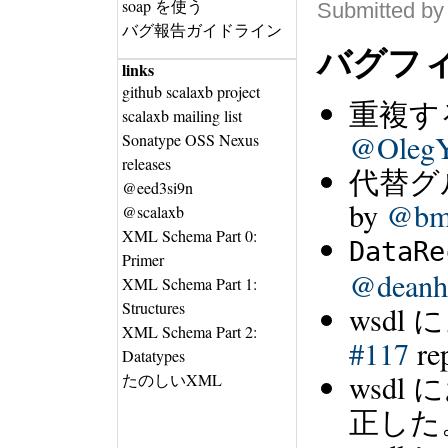
soap を使う
Submitted by
バグ報告ガイドライン
バグフ
links
github scalaxb project
重複す
scalaxb mailing list
@Oleg
Sonatype OSS Nexus
releases
代替グ
@eed3si9n
by
@bm
@scalaxb
XML Schema Part 0:
DataRe
Primer
@deanhi
XML Schema Part 1:
Structures
wsd
XML Schema Part 2:
#117
re
Datatypes
wsd
たのしいXML
正した