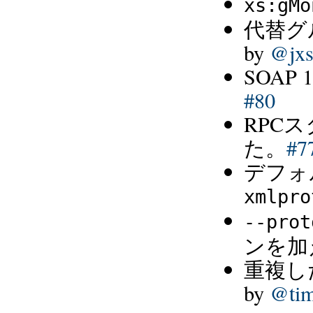
xs:gMo
代替グ
by
@jxs
SOAP 
#80
RPC
た。
#7
デフォ
xmlpro
--prot
ンを加
重複し
by
@tim