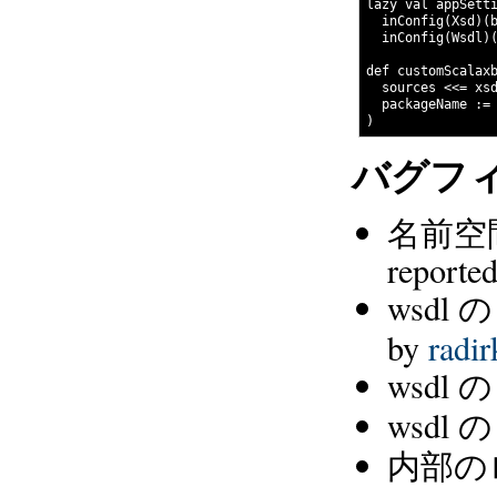
lazy val appSetti
  inConfig(Xsd)(b
  inConfig(Wsdl)(
def customScalaxb
  sources <<= xsd
  packageName := 
バグフ
名前空
reporte
wsdl 
by
radir
wsdl 
wsdl 
内部のロ