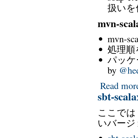
扱いを
mvn-scal
mvn-s
処理順
パッケ
by
@hed
Read mor
sbt-scal
ここでは sc
いバージ