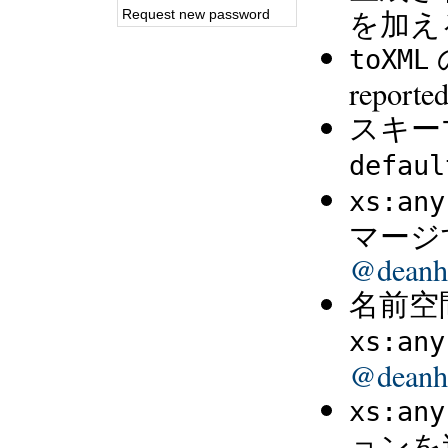
を加え
Request new password
toXML
reporte
スキー
defaul
xs:any
マージ
@deanhi
名前空
xs:any
@deanhi
xs:any
ョンを