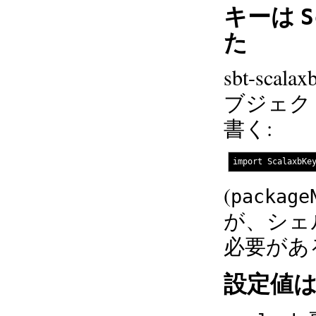
キーは
S
た
sbt-sc
ブジェク
書く:
(
package
が、シェ
必要がある
設定値