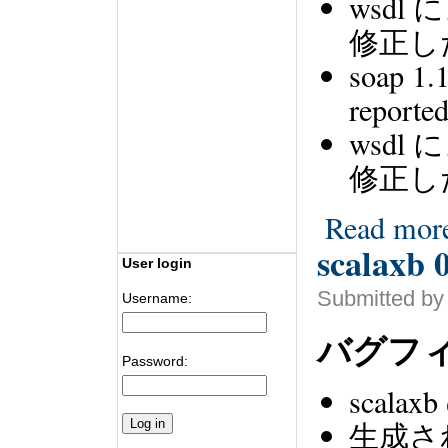
wsd
修正し
soap 
reporte
wsd
修正し
Read mor
scalaxb 0
User login
Submitted by 
Username:
バグフ
Password:
scala
生成さ