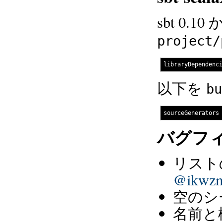
sbt 0.10
project/
以下を
bu
バグフ
リスト
@ikwz
空のシ
名前と