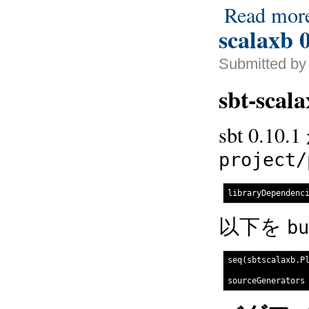
Read mor
scalaxb 0
Submitted by
sbt-scala
sbt 0.
project/
以下を
bu
seq(sbtscalaxb.Pl